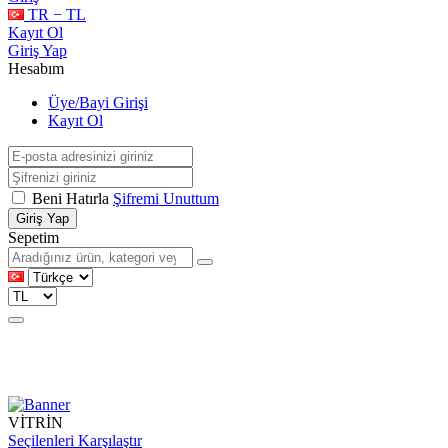
TR − TL
Kayıt Ol
Giriş Yap
Hesabım
Üye/Bayi Girişi
Kayıt Ol
Beni Hatırla
Şifremi Unuttum
Giriş Yap
Sepetim
VİTRİN
Seçilenleri Karşılaştır