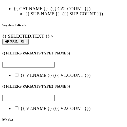
{{ CAT.NAME }}
({{ CAT.COUNT }})
{{ SUB.NAME }}
({{ SUB.COUNT }})
Seçilen Filtreler
{{ SELECTED.TEXT }} ×
HEPSİNİ SİL
{{ FILTERS.VARIANTS.TYPE1_NAME }}
{{ V1.NAME }}
({{ V1.COUNT }})
{{ FILTERS.VARIANTS.TYPE2_NAME }}
{{ V2.NAME }}
({{ V2.COUNT }})
Marka