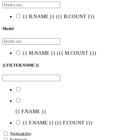
{{ B.NAME }}
({{ B.COUNT }})
Model
{{ M.NAME }}
({{ M.COUNT }})
{{ FILTER.NAME }}
{{ F.NAME }}
{{ F.NAME }}
({{ F.COUNT }})
Stoktakiler