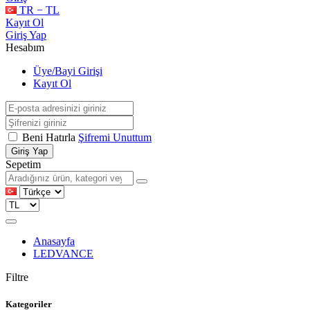
TR − TL
Kayıt Ol
Giriş Yap
Hesabım
Üye/Bayi Girişi
Kayıt Ol
Beni Hatırla
Şifremi Unuttum
Giriş Yap
Sepetim
Anasayfa
LEDVANCE
Filtre
Kategoriler