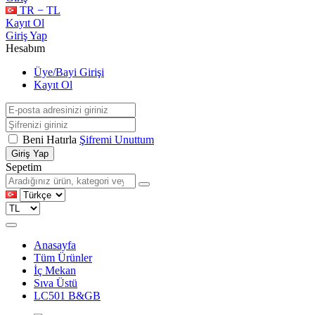
TR − TL
Kayıt Ol
Giriş Yap
Hesabım
Üye/Bayi Girişi
Kayıt Ol
Beni Hatırla
Şifremi Unuttum
Giriş Yap
Sepetim
Anasayfa
Tüm Ürünler
İç Mekan
Sıva Üstü
LC501 B&GB