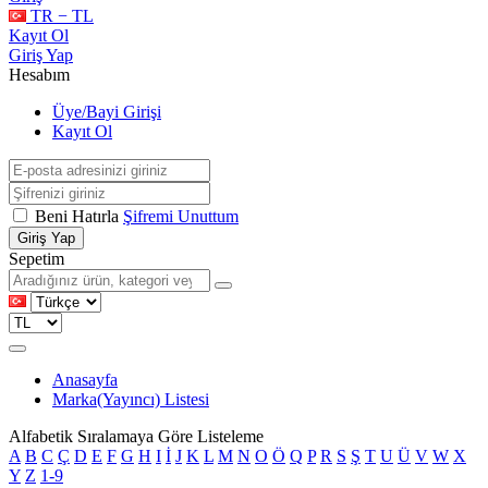
TR − TL
Kayıt Ol
Giriş Yap
Hesabım
Üye/Bayi Girişi
Kayıt Ol
Beni Hatırla
Şifremi Unuttum
Giriş Yap
Sepetim
Anasayfa
Marka(Yayıncı) Listesi
Alfabetik Sıralamaya Göre Listeleme
A
B
C
Ç
D
E
F
G
H
I
İ
J
K
L
M
N
O
Ö
Q
P
R
S
Ş
T
U
Ü
V
W
X
Y
Z
1-9