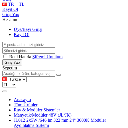
TR − TL
Kayıt Ol
Giriş Yap
Hesabım
Üye/Bayi Girişi
Kayıt Ol
Beni Hatırla
Şifremi Unuttum
Giriş Yap
Sepetim
Anasayfa
Tüm Ürünler
Ray & Modüler Sistemler
Manyetik/Modüler 48V (JL/JK)
JL012 2x5W /646 lm 322 mm 24° 3000K Modüler
Aydınlatma Sistemi