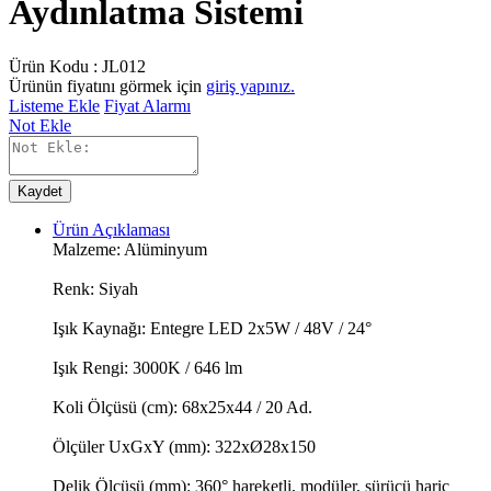
Aydınlatma Sistemi
Ürün Kodu :
JL012
Ürünün fiyatını görmek için
giriş yapınız.
Listeme Ekle
Fiyat Alarmı
Not Ekle
Kaydet
Ürün Açıklaması
Malzeme: Alüminyum
Renk: Siyah
Işık Kaynağı: Entegre LED 2x5W / 48V / 24°
Işık Rengi: 3000K / 646 lm
Koli Ölçüsü (cm): 68x25x44 / 20 Ad.
Ölçüler UxGxY (mm): 322xØ28x150
Delik Ölçüsü (mm): 360° hareketli, modüler, sürücü hariç