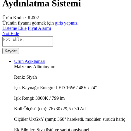
Aydınlatma Sistemi
Ürün Kodu :
JL002
Ürünün fiyatını görmek için
giriş yapınız.
Listeme Ekle
Fiyat Alarmı
Not Ekle
Kaydet
Ürün Açıklaması
Malzeme: Alüminyum
Renk: Siyah
Işık Kaynağı: Entegre LED 16W / 48V / 24°
Işık Rengi: 3000K / 799 lm
Koli Ölçüsü (cm): 76x30x29,5 / 30 Ad.
Ölçüler UxGxY (mm): 360° hareketli, modüler, sürücü hariç
Ek Bilgiler: Sıva üstü ve sarkıt opsiyonel