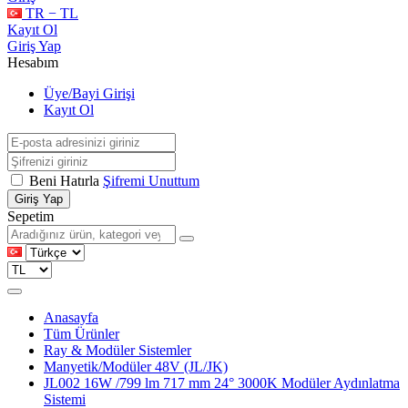
TR − TL
Kayıt Ol
Giriş Yap
Hesabım
Üye/Bayi Girişi
Kayıt Ol
Beni Hatırla
Şifremi Unuttum
Giriş Yap
Sepetim
Anasayfa
Tüm Ürünler
Ray & Modüler Sistemler
Manyetik/Modüler 48V (JL/JK)
JL002 16W /799 lm 717 mm 24° 3000K Modüler Aydınlatma
Sistemi