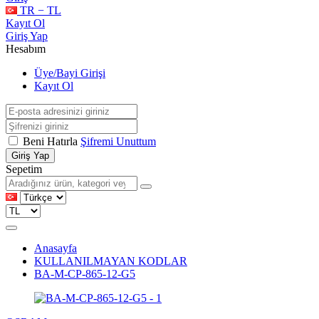
TR − TL
Kayıt Ol
Giriş Yap
Hesabım
Üye/Bayi Girişi
Kayıt Ol
Beni Hatırla
Şifremi Unuttum
Giriş Yap
Sepetim
Anasayfa
KULLANILMAYAN KODLAR
BA-M-CP-865-12-G5