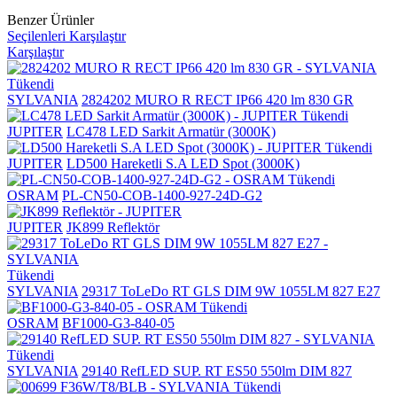
Benzer Ürünler
Seçilenleri Karşılaştır
Karşılaştır
Tükendi
SYLVANIA
2824202 MURO R RECT IP66 420 lm 830 GR
Tükendi
JUPITER
LC478 LED Sarkit Armatür (3000K)
Tükendi
JUPITER
LD500 Hareketli S.A LED Spot (3000K)
Tükendi
OSRAM
PL-CN50-COB-1400-927-24D-G2
JUPITER
JK899 Reflektör
Tükendi
SYLVANIA
29317 ToLeDo RT GLS DIM 9W 1055LM 827 E27
Tükendi
OSRAM
BF1000-G3-840-05
Tükendi
SYLVANIA
29140 RefLED SUP. RT ES50 550lm DIM 827
Tükendi