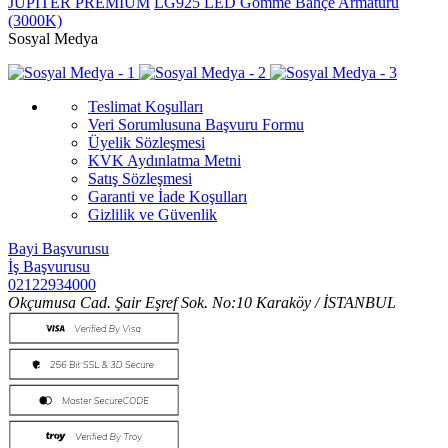
JUPITER PREMIUM
LG925 LED Gömme Bahçe Armatürü
(3000K)
Sosyal Medya
Teslimat Koşulları
Veri Sorumlusuna Başvuru Formu
Üyelik Sözleşmesi
KVK Aydınlatma Metni
Satış Sözleşmesi
Garanti ve İade Koşulları
Gizlilik ve Güvenlik
Bayi Başvurusu
İş Başvurusu
02122934000
Okçumusa Cad. Şair Eşref Sok. No:10 Karaköy / İSTANBUL