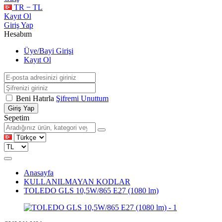
TR − TL
Kayıt Ol
Giriş Yap
Hesabım
Üye/Bayi Girişi
Kayıt Ol
Beni Hatırla
Şifremi Unuttum
Giriş Yap
Sepetim
Anasayfa
KULLANILMAYAN KODLAR
TOLEDO GLS 10,5W/865 E27 (1080 lm)