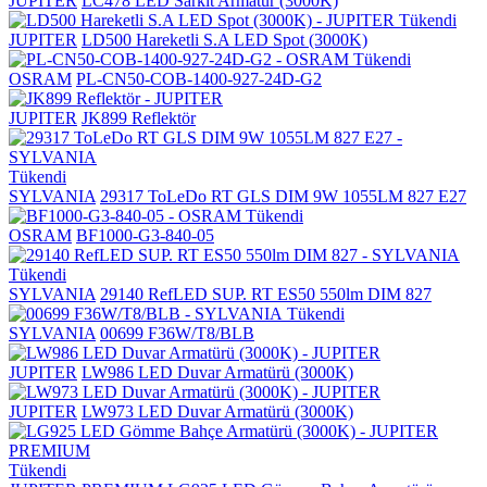
JUPITER
LC478 LED Sarkit Armatür (3000K)
Tükendi
JUPITER
LD500 Hareketli S.A LED Spot (3000K)
Tükendi
OSRAM
PL-CN50-COB-1400-927-24D-G2
JUPITER
JK899 Reflektör
Tükendi
SYLVANIA
29317 ToLeDo RT GLS DIM 9W 1055LM 827 E27
Tükendi
OSRAM
BF1000-G3-840-05
Tükendi
SYLVANIA
29140 RefLED SUP. RT ES50 550lm DIM 827
Tükendi
SYLVANIA
00699 F36W/T8/BLB
JUPITER
LW986 LED Duvar Armatürü (3000K)
JUPITER
LW973 LED Duvar Armatürü (3000K)
Tükendi