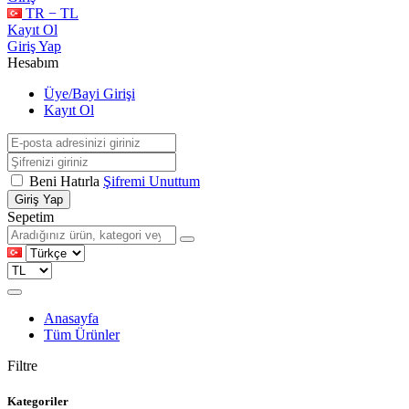
TR − TL
Kayıt Ol
Giriş Yap
Hesabım
Üye/Bayi Girişi
Kayıt Ol
Beni Hatırla
Şifremi Unuttum
Giriş Yap
Sepetim
Anasayfa
Tüm Ürünler
Filtre
Kategoriler