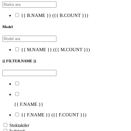
{{ B.NAME }}
({{ B.COUNT }})
Model
{{ M.NAME }}
({{ M.COUNT }})
{{ FILTER.NAME }}
{{ F.NAME }}
{{ F.NAME }}
({{ F.COUNT }})
Stoktakiler