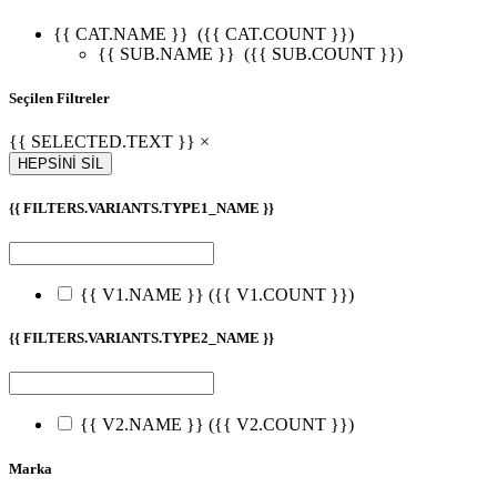
{{ CAT.NAME }}
({{ CAT.COUNT }})
{{ SUB.NAME }}
({{ SUB.COUNT }})
Seçilen Filtreler
{{ SELECTED.TEXT }} ×
HEPSİNİ SİL
{{ FILTERS.VARIANTS.TYPE1_NAME }}
{{ V1.NAME }}
({{ V1.COUNT }})
{{ FILTERS.VARIANTS.TYPE2_NAME }}
{{ V2.NAME }}
({{ V2.COUNT }})
Marka