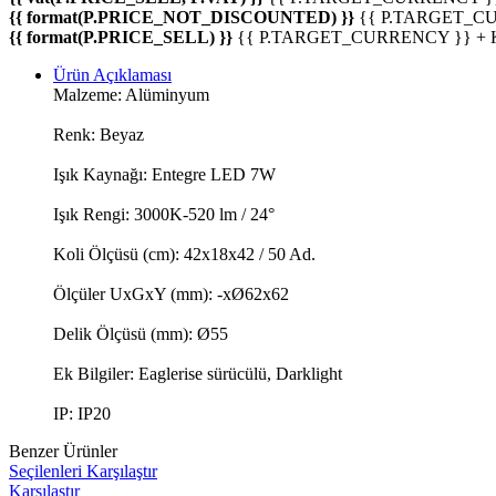
{{ format(P.PRICE_NOT_DISCOUNTED) }}
{{ P.TARGET_C
{{ format(P.PRICE_SELL) }}
{{ P.TARGET_CURRENCY }} +
Ürün Açıklaması
Malzeme: Alüminyum
Renk: Beyaz
Işık Kaynağı: Entegre LED 7W
Işık Rengi: 3000K-520 lm / 24°
Koli Ölçüsü (cm): 42x18x42 / 50 Ad.
Ölçüler UxGxY (mm): -xØ62x62
Delik Ölçüsü (mm): Ø55
Ek Bilgiler: Eaglerise sürücülü, Darklight
IP: IP20
Benzer Ürünler
Seçilenleri Karşılaştır
Karşılaştır