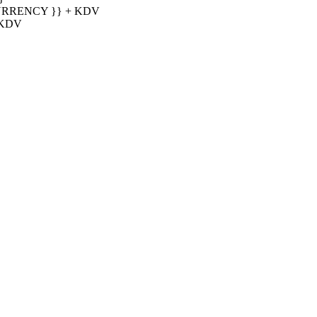
URRENCY }} + KDV
 KDV