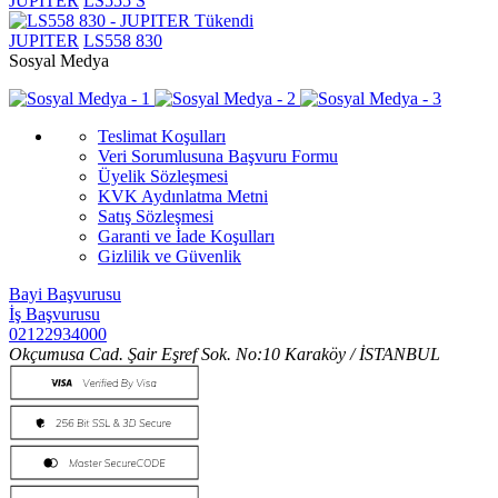
JUPITER
LS555 S
Tükendi
JUPITER
LS558 830
Sosyal Medya
Teslimat Koşulları
Veri Sorumlusuna Başvuru Formu
Üyelik Sözleşmesi
KVK Aydınlatma Metni
Satış Sözleşmesi
Garanti ve İade Koşulları
Gizlilik ve Güvenlik
Bayi Başvurusu
İş Başvurusu
02122934000
Okçumusa Cad. Şair Eşref Sok. No:10 Karaköy / İSTANBUL