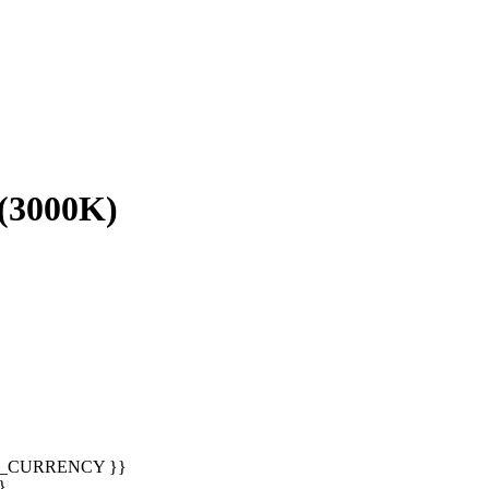
 (3000K)
T_CURRENCY }}
}