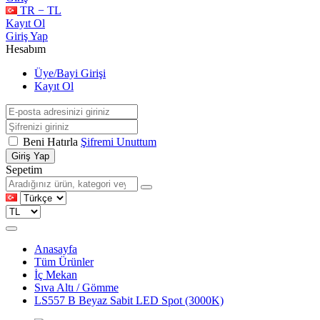
TR − TL
Kayıt Ol
Giriş Yap
Hesabım
Üye/Bayi Girişi
Kayıt Ol
Beni Hatırla
Şifremi Unuttum
Giriş Yap
Sepetim
Anasayfa
Tüm Ürünler
İç Mekan
Sıva Altı / Gömme
LS557 B Beyaz Sabit LED Spot (3000K)