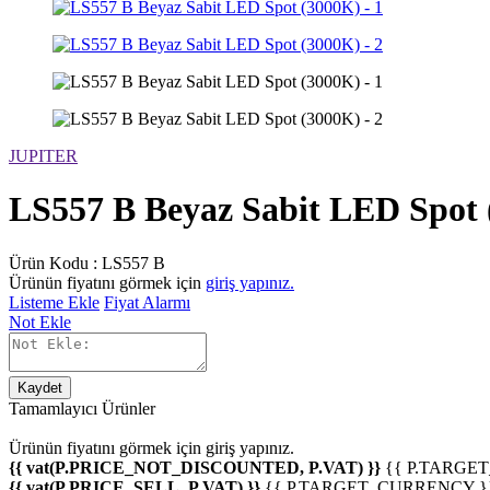
JUPITER
LS557 B Beyaz Sabit LED Spot
Ürün Kodu :
LS557 B
Ürünün fiyatını görmek için
giriş yapınız.
Listeme Ekle
Fiyat Alarmı
Not Ekle
Kaydet
Tamamlayıcı Ürünler
Ürünün fiyatını görmek için
giriş yapınız.
{{ vat(P.PRICE_NOT_DISCOUNTED, P.VAT) }}
{{ P.TARGE
{{ vat(P.PRICE_SELL, P.VAT) }}
{{ P.TARGET_CURRENCY }