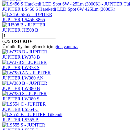
Tü
JUPITER
LS456 S Hareketli LED Spot 6W 425Lm (3000K)
JUPITER
LS456 S865
JUPITER
JH508 B
6,75 USD
KDV
Ürünün fiyatını görmek için
giriş yapınız.
JUPITER
LW378 B
JUPITER
LW378 S
JUPITER
LW380 AN
JUPITER
LW380 B
JUPITER
LW380 S
JUPITER
LS554 C
Tükendi
JUPITER
LS555 B