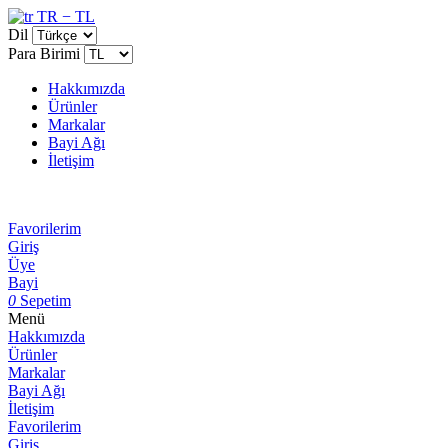
TR − TL
Dil
Para Birimi
Hakkımızda
Ürünler
Markalar
Bayi Ağı
İletişim
Favorilerim
Giriş
Üye
Bayi
0
Sepetim
Menü
Hakkımızda
Ürünler
Markalar
Bayi Ağı
İletişim
Favorilerim
Giriş