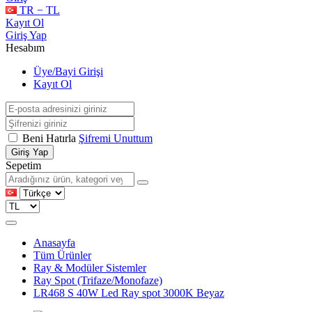
TR − TL
Kayıt Ol
Giriş Yap
Hesabım
Üye/Bayi Girişi
Kayıt Ol
Beni Hatırla
Şifremi Unuttum
Giriş Yap
Sepetim
Anasayfa
Tüm Ürünler
Ray & Modüler Sistemler
Ray Spot (Trifaze/Monofaze)
LR468 S 40W Led Ray spot 3000K Beyaz