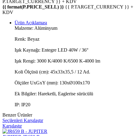
P.TARGET_CURRENCY }} + KDV
{{ format(P.PRICE_SELL) }}
{{ P.TARGET_CURRENCY }} +
KDV
Ürün Açıklaması
Malzeme: Alüminyum
Renk: Beyaz
Işık Kaynağı: Entegre LED 40W / 36°
Işık Rengi: 3000 K/4000 K/6500 K-4000 lm
Koli Ölçüsü (cm): 45x33x35,5 / 12 Ad.
Ölçüler UxGxY (mm): 130xØ100x170
Ek Bilgiler: Hareketli, Eaglerise sürücülü
IP: IP20
Benzer Ürünler
Seçilenleri Karşılaştır
Karşılaştır