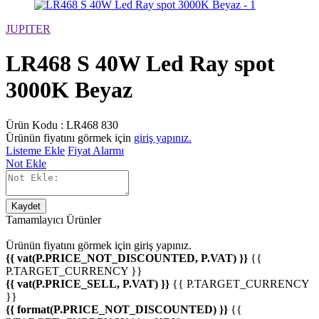
JUPITER
LR468 S 40W Led Ray spot
3000K Beyaz
Ürün Kodu :
LR468 830
Ürünün fiyatını görmek için
giriş yapınız.
Listeme Ekle
Fiyat Alarmı
Not Ekle
Kaydet
Tamamlayıcı Ürünler
Ürünün fiyatını görmek için
giriş yapınız.
{{ vat(P.PRICE_NOT_DISCOUNTED, P.VAT) }}
{{
P.TARGET_CURRENCY }}
{{ vat(P.PRICE_SELL, P.VAT) }}
{{ P.TARGET_CURRENCY
}}
{{ format(P.PRICE_NOT_DISCOUNTED) }}
{{