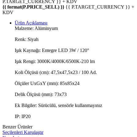
P.TARGET_CURRENCY }} + KDV
{{ format(P.PRICE_SELL) }}
{{ P.TARGET_CURRENCY }} +
KDV
Ürün Açıklaması
Malzeme: Alüminyum
Renk: Siyah
Işık Kaynağı: Entegre LED 3W / 120°
Işık Rengi: 3000K/4000K/6500K-210 lm
Koli Ölçüsü (cm): 47,5x47,5x23 / 100 Ad.
Ölçüler UxGxY (mm): 85x85x24
Delik Ölçüsü (mm): 73x73
Ek Bilgiler: Sürücülü, sensörle kullanmayınız
IP: IP20
Benzer Ürünler
Seçilenleri Karşılaştır