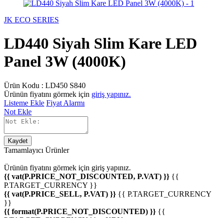
JK ECO SERIES
LD440 Siyah Slim Kare LED
Panel 3W (4000K)
Ürün Kodu :
LD450 S840
Ürünün fiyatını görmek için
giriş yapınız.
Listeme Ekle
Fiyat Alarmı
Not Ekle
Kaydet
Tamamlayıcı Ürünler
Ürünün fiyatını görmek için
giriş yapınız.
{{ vat(P.PRICE_NOT_DISCOUNTED, P.VAT) }}
{{
P.TARGET_CURRENCY }}
{{ vat(P.PRICE_SELL, P.VAT) }}
{{ P.TARGET_CURRENCY
}}
{{ format(P.PRICE_NOT_DISCOUNTED) }}
{{