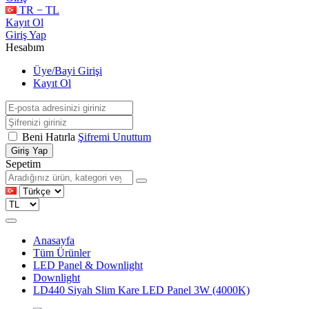
TR − TL
Kayıt Ol
Giriş Yap
Hesabım
Üye/Bayi Girişi
Kayıt Ol
Beni Hatırla
Şifremi Unuttum
Giriş Yap
Sepetim
Anasayfa
Tüm Ürünler
LED Panel & Downlight
Downlight
LD440 Siyah Slim Kare LED Panel 3W (4000K)