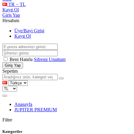
TR − TL
Kayıt Ol
Giriş Yap
Hesabım
Üye/Bayi Girişi
Kayıt Ol
Beni Hatırla
Şifremi Unuttum
Giriş Yap
Sepetim
Anasayfa
JUPITER PREMIUM
Filtre
Kategoriler