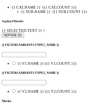
{{ CAT.NAME }}
({{ CAT.COUNT }})
{{ SUB.NAME }}
({{ SUB.COUNT }})
Seçilen Filtreler
{{ SELECTED.TEXT }} ×
HEPSİNİ SİL
{{ FILTERS.VARIANTS.TYPE1_NAME }}
{{ V1.NAME }}
({{ V1.COUNT }})
{{ FILTERS.VARIANTS.TYPE2_NAME }}
{{ V2.NAME }}
({{ V2.COUNT }})
Marka