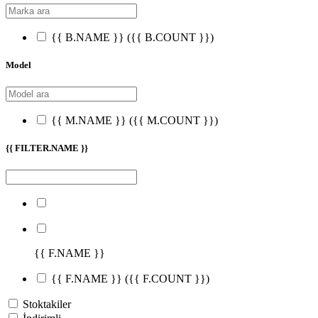
{{ B.NAME }}
({{ B.COUNT }})
Model
{{ M.NAME }}
({{ M.COUNT }})
{{ FILTER.NAME }}
{{ F.NAME }}
{{ F.NAME }}
({{ F.COUNT }})
Stoktakiler