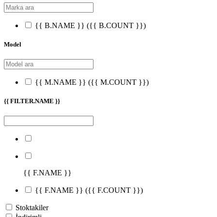
{{ B.NAME }}
({{ B.COUNT }})
Model
{{ M.NAME }}
({{ M.COUNT }})
{{ FILTER.NAME }}
{{ F.NAME }}
{{ F.NAME }}
({{ F.COUNT }})
Stoktakiler