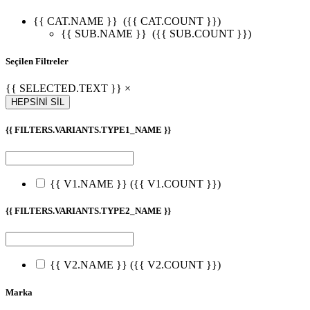
{{ CAT.NAME }}
({{ CAT.COUNT }})
{{ SUB.NAME }}
({{ SUB.COUNT }})
Seçilen Filtreler
{{ SELECTED.TEXT }} ×
HEPSİNİ SİL
{{ FILTERS.VARIANTS.TYPE1_NAME }}
{{ V1.NAME }}
({{ V1.COUNT }})
{{ FILTERS.VARIANTS.TYPE2_NAME }}
{{ V2.NAME }}
({{ V2.COUNT }})
Marka