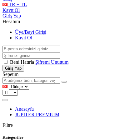
TR − TL
Kayıt Ol
Giriş Yap
Hesabım
Üye/Bayi Girişi
Kayıt Ol
Beni Hatırla
Şifremi Unuttum
Giriş Yap
Sepetim
Anasayfa
JUPITER PREMIUM
Filtre
Kategoriler