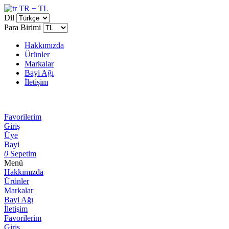
TR − TL
Dil
Para Birimi
Hakkımızda
Ürünler
Markalar
Bayi Ağı
İletişim
Favorilerim
Giriş
Üye
Bayi
0
Sepetim
Menü
Hakkımızda
Ürünler
Markalar
Bayi Ağı
İletişim
Favorilerim
Giriş