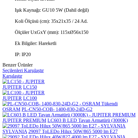
Işık Kaynağı: GU10 5W (Dahil değil)
Koli Ölçüsü (cm): 35x21x35 / 24 Ad.
Ölçüler UxGxY (mm): 115xØ56x150
Ek Bilgiler: Hareketli
IP: IP20
Benzer Ürünler
Seçilenleri Karşılaştır
Karşılaştır
JUPITER
LC150
JUPITER
LC100
Tükendi
OSRAM
PL-CN50-COB- 1400-830-24D-G2
JUPITER PREMIUM
LC603 B LED Tavan Armatürü (3000K)
SYLVANIA
29097 ToLEDo Hilux 50W/865 5000 lm E27