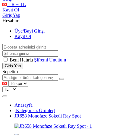
TR − TL
Kayıt Ol
Giriş Yap
Hesabım
Üye/Bayi Girişi
Kayıt Ol
Beni Hatırla
Şifremi Unuttum
Giriş Yap
Sepetim
Anasayfa
[Kategorisiz Ürünler]
JR658 Monofaze Soketli Ray Spot