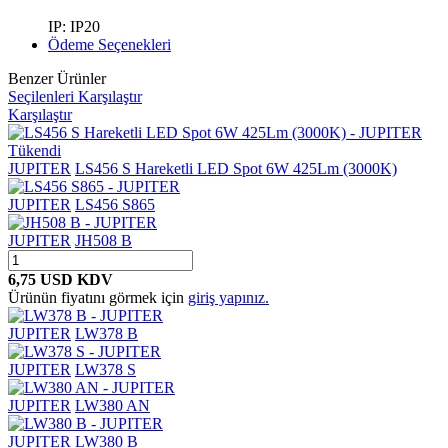
IP: IP20
Ödeme Seçenekleri
Benzer Ürünler
Seçilenleri Karşılaştır
Karşılaştır
Tükendi
JUPITER
LS456 S Hareketli LED Spot 6W 425Lm (3000K)
JUPITER
LS456 S865
JUPITER
JH508 B
6,75 USD
KDV
Ürünün fiyatını görmek için
giriş yapınız.
JUPITER
LW378 B
JUPITER
LW378 S
JUPITER
LW380 AN
JUPITER
LW380 B