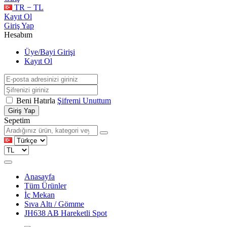
TR − TL
Kayıt Ol
Giriş Yap
Hesabım
Üye/Bayi Girişi
Kayıt Ol
Beni Hatırla
Şifremi Unuttum
Giriş Yap
Sepetim
Anasayfa
Tüm Ürünler
İç Mekan
Sıva Altı / Gömme
JH638 AB Hareketli Spot