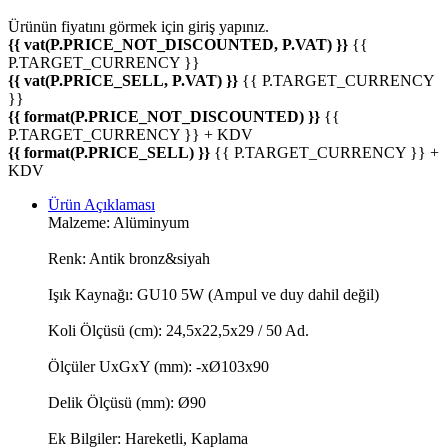
Ürünün fiyatını görmek için
giriş yapınız.
{{ vat(P.PRICE_NOT_DISCOUNTED, P.VAT) }}
{{
P.TARGET_CURRENCY }}
{{ vat(P.PRICE_SELL, P.VAT) }}
{{ P.TARGET_CURRENCY
}}
{{ format(P.PRICE_NOT_DISCOUNTED) }}
{{
P.TARGET_CURRENCY }} + KDV
{{ format(P.PRICE_SELL) }}
{{ P.TARGET_CURRENCY }} +
KDV
Ürün Açıklaması
Malzeme: Alüminyum
Renk: Antik bronz&siyah
Işık Kaynağı: GU10 5W (Ampul ve duy dahil değil)
Koli Ölçüsü (cm): 24,5x22,5x29 / 50 Ad.
Ölçüler UxGxY (mm): -xØ103x90
Delik Ölçüsü (mm): Ø90
Ek Bilgiler: Hareketli, Kaplama