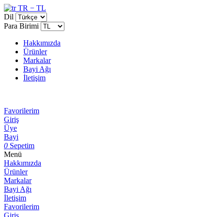
TR − TL
Dil
Para Birimi
Hakkımızda
Ürünler
Markalar
Bayi Ağı
İletişim
Favorilerim
Giriş
Üye
Bayi
0
Sepetim
Menü
Hakkımızda
Ürünler
Markalar
Bayi Ağı
İletişim
Favorilerim
Giriş