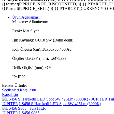
{{ format(P.PRICE_NOT_DISCOUNTED) }}
{{ P.TARGET_C
{{ format(P.PRICE_SELL) }}
{{ P.TARGET_CURRENCY }} +
Ürün Açıklaması
Malzeme: Alüminyum
Renk: Mat Siyah
Işık Kaynağı: GU10 5W (Dahil değil)
Koli Ölçüsü (cm): 38x30x56 / 50 Ad.
Ölçüler UxGxY (mm): -xØ75x88
Delik Ölçüsü (mm): Ø70
IP: IP20
Benzer Ürünler
Seçilenleri Karşılaştır
Karşılaştır
Tü
JUPITER
LS456 S Hareketli LED Spot 6W 425Lm (3000K)
JUPITER
LS456 S865