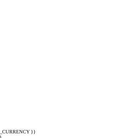
T_CURRENCY }}
}