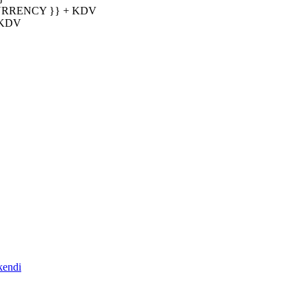
URRENCY }} + KDV
 KDV
kendi