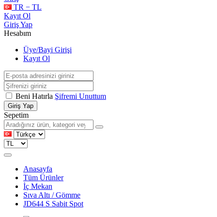
TR − TL
Kayıt Ol
Giriş Yap
Hesabım
Üye/Bayi Girişi
Kayıt Ol
Beni Hatırla
Şifremi Unuttum
Giriş Yap
Sepetim
Anasayfa
Tüm Ürünler
İç Mekan
Sıva Altı / Gömme
JD644 S Sabit Spot