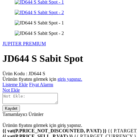
JUPITER PREMIUM
JD644 S Sabit Spot
Ürün Kodu :
JD644 S
Ürünün fiyatını görmek için
giriş yapınız.
Listeme Ekle
Fiyat Alarmı
Not Ekle
Kaydet
Tamamlayıcı Ürünler
Ürünün fiyatını görmek için
giriş yapınız.
{{ vat(P.PRICE_NOT_DISCOUNTED, P.VAT) }}
{{ P.TARGE
{{ vat(P.PRICE_SELL, P.VAT) }}
{{ P.TARGET_CURRENCY }