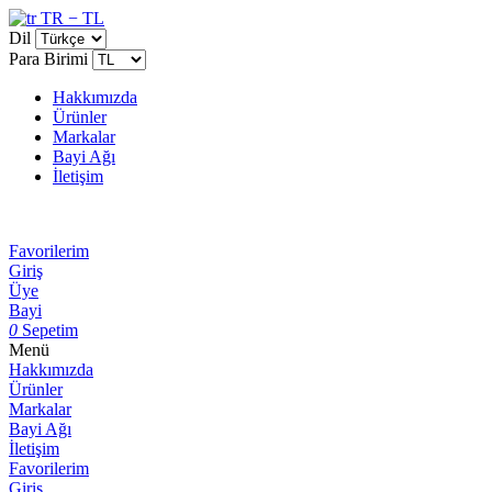
TR − TL
Dil
Para Birimi
Hakkımızda
Ürünler
Markalar
Bayi Ağı
İletişim
Favorilerim
Giriş
Üye
Bayi
0
Sepetim
Menü
Hakkımızda
Ürünler
Markalar
Bayi Ağı
İletişim
Favorilerim
Giriş