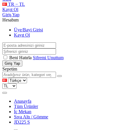
TR − TL
Kayıt Ol
Giriş Yap
Hesabım
Üye/Bayi Girişi
Kayıt Ol
Beni Hatırla
Şifremi Unuttum
Giriş Yap
Sepetim
Anasayfa
Tüm Ürünler
İç Mekan
Sıva Altı / Gömme
JD225 S