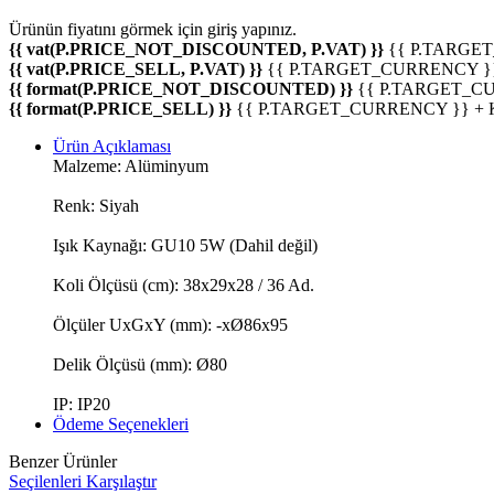
Ürünün fiyatını görmek için
giriş yapınız.
{{ vat(P.PRICE_NOT_DISCOUNTED, P.VAT) }}
{{ P.TARGE
{{ vat(P.PRICE_SELL, P.VAT) }}
{{ P.TARGET_CURRENCY }
{{ format(P.PRICE_NOT_DISCOUNTED) }}
{{ P.TARGET_C
{{ format(P.PRICE_SELL) }}
{{ P.TARGET_CURRENCY }} +
Ürün Açıklaması
Malzeme: Alüminyum
Renk: Siyah
Işık Kaynağı: GU10 5W (Dahil değil)
Koli Ölçüsü (cm): 38x29x28 / 36 Ad.
Ölçüler UxGxY (mm): -xØ86x95
Delik Ölçüsü (mm): Ø80
IP: IP20
Ödeme Seçenekleri
Benzer Ürünler
Seçilenleri Karşılaştır