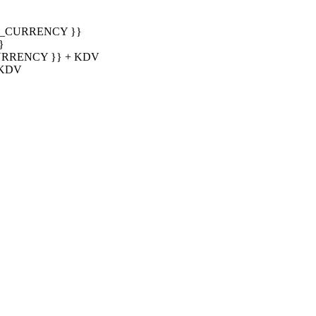
T_CURRENCY }}
}
URRENCY }} + KDV
 KDV