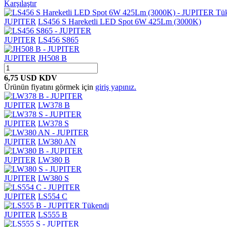
Karşılaştır
Tü
JUPITER
LS456 S Hareketli LED Spot 6W 425Lm (3000K)
JUPITER
LS456 S865
JUPITER
JH508 B
6,75 USD
KDV
Ürünün fiyatını görmek için
giriş yapınız.
JUPITER
LW378 B
JUPITER
LW378 S
JUPITER
LW380 AN
JUPITER
LW380 B
JUPITER
LW380 S
JUPITER
LS554 C
Tükendi
JUPITER
LS555 B