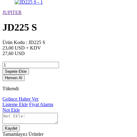
JUPITER
JD225 S
Ürün Kodu :
JD225 S
23,00 USD + KDV
27,60 USD
Sepete Ekle
Hemen Al
Tükendi
Gelince Haber Ver
Listeme Ekle
Fiyat Alarmı
Not Ekle
Kaydet
Tamamlayıcı Ürünler