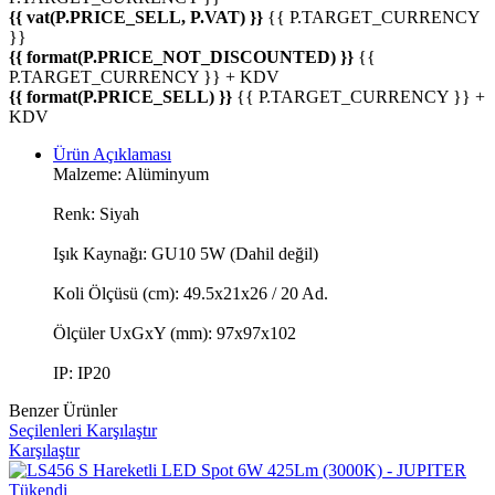
{{ vat(P.PRICE_SELL, P.VAT) }}
{{ P.TARGET_CURRENCY
}}
{{ format(P.PRICE_NOT_DISCOUNTED) }}
{{
P.TARGET_CURRENCY }} + KDV
{{ format(P.PRICE_SELL) }}
{{ P.TARGET_CURRENCY }} +
KDV
Ürün Açıklaması
Malzeme: Alüminyum
Renk: Siyah
Işık Kaynağı: GU10 5W (Dahil değil)
Koli Ölçüsü (cm): 49.5x21x26 / 20 Ad.
Ölçüler UxGxY (mm): 97x97x102
IP: IP20
Benzer Ürünler
Seçilenleri Karşılaştır
Karşılaştır
Tükendi