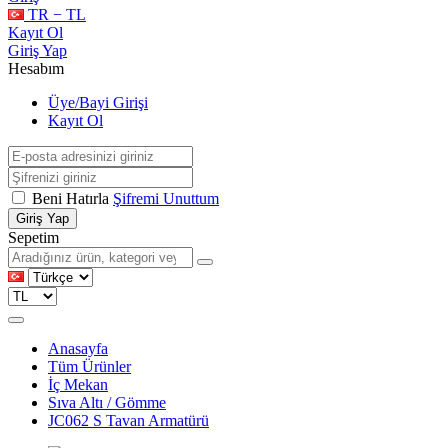
TR − TL
Kayıt Ol
Giriş Yap
Hesabım
Üye/Bayi Girişi
Kayıt Ol
Beni Hatırla
Şifremi Unuttum
Giriş Yap
Sepetim
Anasayfa
Tüm Ürünler
İç Mekan
Sıva Altı / Gömme
JC062 S Tavan Armatürü