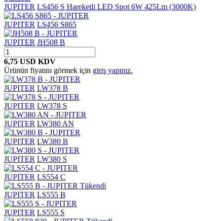
JUPITER
LS456 S Hareketli LED Spot 6W 425Lm (3000K)
JUPITER
LS456 S865
JUPITER
JH508 B
6,75 USD
KDV
Ürünün fiyatını görmek için
giriş yapınız.
JUPITER
LW378 B
JUPITER
LW378 S
JUPITER
LW380 AN
JUPITER
LW380 B
JUPITER
LW380 S
JUPITER
LS554 C
Tükendi
JUPITER
LS555 B
JUPITER
LS555 S