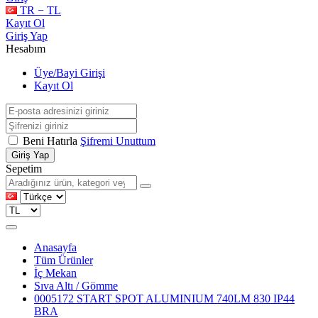
TR − TL
Kayıt Ol
Giriş Yap
Hesabım
Üye/Bayi Girişi
Kayıt Ol
Beni Hatırla
Şifremi Unuttum
Giriş Yap
Sepetim
Anasayfa
Tüm Ürünler
İç Mekan
Sıva Altı / Gömme
0005172 START SPOT ALUMINIUM 740LM 830 IP44
BRA