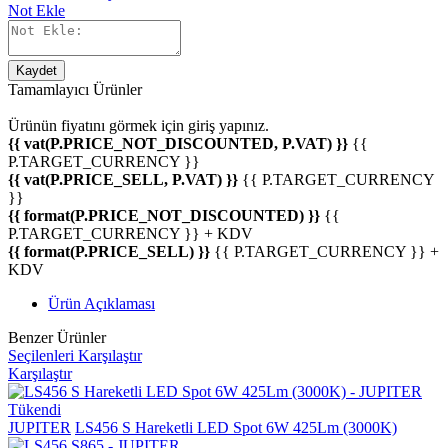
Not Ekle
Kaydet
Tamamlayıcı Ürünler
Ürünün fiyatını görmek için
giriş yapınız.
{{ vat(P.PRICE_NOT_DISCOUNTED, P.VAT) }}
{{
P.TARGET_CURRENCY }}
{{ vat(P.PRICE_SELL, P.VAT) }}
{{ P.TARGET_CURRENCY
}}
{{ format(P.PRICE_NOT_DISCOUNTED) }}
{{
P.TARGET_CURRENCY }} + KDV
{{ format(P.PRICE_SELL) }}
{{ P.TARGET_CURRENCY }} +
KDV
Ürün Açıklaması
Benzer Ürünler
Seçilenleri Karşılaştır
Karşılaştır
Tükendi
JUPITER
LS456 S Hareketli LED Spot 6W 425Lm (3000K)